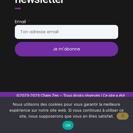
Email
Je m'abonne
©2023-2025 Chien Zen – Tous droits réservés | Ce site a été
FM Webmaster
réalisé par
Nous utilisons des cookies pour vous garantir la meilleure
expérience sur notre site web. Si vous continuez à utiliser ce
site, nous supposerons que vous en êtes satisfait.
Mentions légales
CGV
Politique de confidentialité
OK